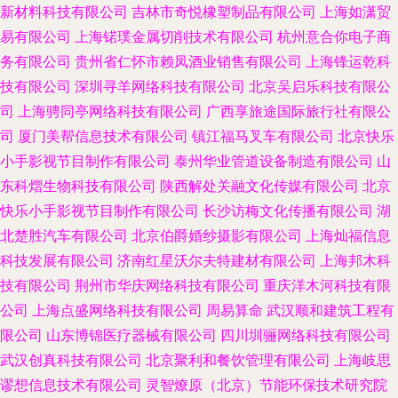
新材料科技有限公司
吉林市奇悦橡塑制品有限公司
上海如潇贸
易有限公司
上海锘璞金属切削技术有限公司
杭州意合你电子商
务有限公司
贵州省仁怀市赖凤酒业销售有限公司
上海锋运乾科
技有限公司
深圳寻羊网络科技有限公司
北京吴启乐科技有限公
司
上海骋同亭网络科技有限公司
广西享旅途国际旅行社有限公
司
厦门美帮信息技术有限公司
镇江福马叉车有限公司
北京快乐
小手影视节目制作有限公司
泰州华业管道设备制造有限公司
山
东科熠生物科技有限公司
陕西解处关融文化传媒有限公司
北京
快乐小手影视节目制作有限公司
长沙访梅文化传播有限公司
湖
北楚胜汽车有限公司
北京伯爵婚纱摄影有限公司
上海灿福信息
科技发展有限公司
济南红星沃尔夫特建材有限公司
上海邦木科
技有限公司
荆州市华庆网络科技有限公司
重庆洋木河科技有限
公司
上海点盛网络科技有限公司
周易算命
武汉顺和建筑工程有
限公司
山东博锦医疗器械有限公司
四川圳骊网络科技有限公司
武汉创真科技有限公司
北京聚利和餐饮管理有限公司
上海岐思
谬想信息技术有限公司
灵智燎原（北京）节能环保技术研究院